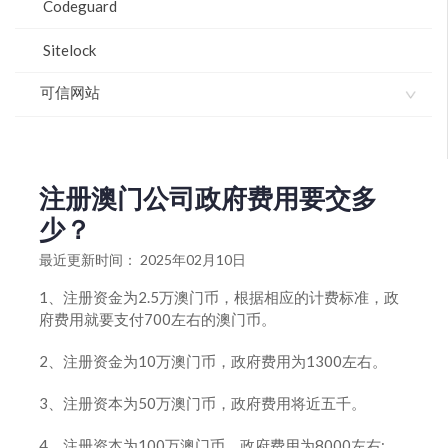
Codeguard
Sitelock
可信网站
钓鱼网站频频荐股骗钱 专家提醒投资者应核验可信网站
标识
注册澳门公司政府费用要交多
高新技术产业导报：医院、医疗、医药网站实施“可信网
站”验证
少？
正规票务网站集体实施“可信网站”验证
最近更新时间： 2025年02月10日
中网与腾讯微博达成可信验证合作
1、注册资金为2.5万澳门币，根据相应的计费标准，政
府费用就要支付700左右的澳门币。
“可信网站”验证开放应用全面上线 “护航”网购
2、注册资金为10万澳门币，政府费用为1300左右。
关于“可信网站”验证标识升级的公告
3、注册资本为50万澳门币，政府费用将近五千。
“可信网站”验证新增25项特色认证展示
4、注册资本为100万澳门币，政府费用为8000左右;