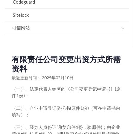
Codeguard
Sitelock
可信网站
钓鱼网站频频荐股骗钱 专家提醒投资者应核验可信网站
标识
有限责任公司变更出资方式所需
高新技术产业导报：医院、医疗、医药网站实施“可信网
站”验证
资料
正规票务网站集体实施“可信网站”验证
最近更新时间： 2025年02月10日
中网与腾讯微博达成可信验证合作
（一）、法定代表人签署的《公司变更登记申请书》(原
件1份)；
“可信网站”验证开放应用全面上线 “护航”网购
（二）、企业申请登记委托书(原件1份)（可在申请书内
关于“可信网站”验证标识升级的公告
填写）；
“可信网站”验证新增25项特色认证展示
（三）、经办人身份证明(复印件1份，验原件)；由企业
登记代理机构代理的，同时提交企业登记代理机构营业