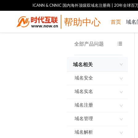
ICANN & CNNIC 国内海外顶级双域名注册商
| 20年全球
帮助中心
首页
域名
全部产品问题
域名相关
域名安全
域名实名
关于域名用于境外
接入的网站的承诺
书
域名注册
“.cn”和“.中国”域名
强化实名认证资料
关于域名用于非网
填写说明
域名管理
时代互联创业基础
站用途的承诺书
包购买协议
如何进行域名实名
域名解析
创建模板和模板实
域名使用承诺书
认证
域名批量注册
名认证