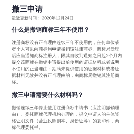
商标注册时间类问题
香港商标注册的要求
撤三申请
异议申请
商标注册信息填写类问题
申请注册香港商标问题
最近更新时间： 2020年12月24日
异议答辩申请类问题
商标申请主题材料类问题
注册资料提交问题
什么是撤销商标三年不使用？
撤三申请
香港商标注册的全过程
注册商标没有正当理由连续三年不使用的，任何单位或
无效宣告
者个人可以向商标局申请撤销该注册商标。商标局受理
香港商标特别之处
后应当通知商标注册人，限其自收到通知之日起2个月内
驳回复审申请类问题
提交该商标在撤销申请提出前使用的证据材料或者说明
不使用的正当理由；期满未提供使用的证据材料或者证
据材料无效并没有正当理由的，由商标局撤销其注册商
标。
撤三申请需要什么材料吗？
撤销连续三年停止使用注册商标申请书（应注明撤销理
由）。委托商标代理机构办理的，提交申请人的主体资
格证明文件（营业执照副本、身份证等）的复印件，商
标代理委托书。