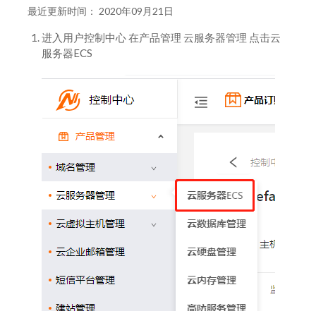
云服务器如何管理
镜像
高防云数据中心测试IP
最近更新时间： 2020年09月21日
华为云服务器如何订购
云服务器开机，关机，重启如何操作
云服务器如何申请独立IP
镜像计费
进入用户控制中心 在产品管理 云服务器管理 点击云
服务器ECS
如何设置云服务器自动续费
高防云服务器如何订购
如何升级云服务器
百度云服务器如何订购
如何设置云服务器自动续费
阿里云服务器如何订购
高防云如何查看监控
基础防护
动态拨号VPS如何管理
设备KVM远程功能
高防云创建防火墙
高防云实时备份